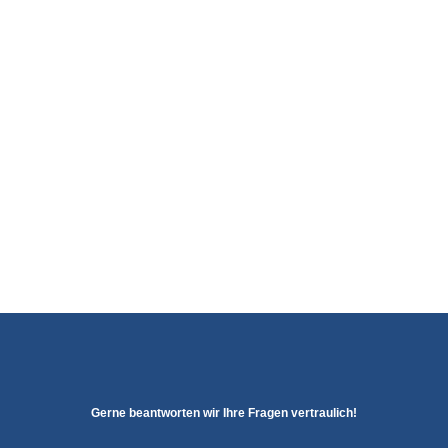
AP 192 – Leistungsfähigkeit des Wirtschaftsstandortes
Deutschland im Ost-West-Vergleich
20,00
€
Gerne beantworten wir Ihre Fragen vertraulich!