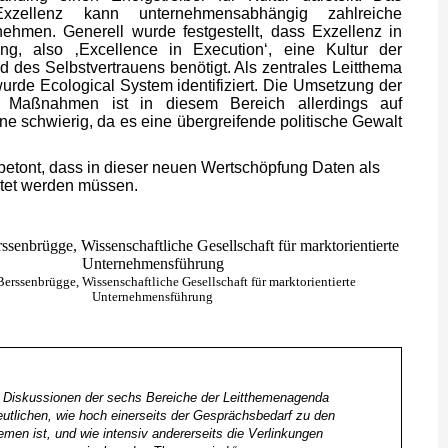
Exzellenz kann unternehmensabhängig zahlreiche
nehmen. Generell wurde festgestellt, dass Exzellenz in
g, also ‚Excellence in Execution‘, eine Kultur der
d des Selbstvertrauens benötigt. Als zentrales Leitthema
rde Ecological System identifiziert. Die Umsetzung der
 Maßnahmen ist in diesem Bereich allerdings auf
ne schwierig, da es eine übergreifende politische Gewalt
 betont, dass in dieser neuen Wertschöpfung Daten als
htet werden müssen.
erssenbrügge, Wissenschaftliche Gesellschaft für marktorientierte
Unternehmensführung
e Diskussionen der sechs Bereiche der Leitthemenagenda
eutlichen, wie hoch einerseits der Gesprächsbedarf zu den
men ist, und wie intensiv andererseits die Verlinkungen