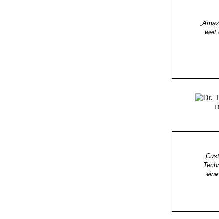
„Amazo
weit 
D
„Cust
Techn
eine