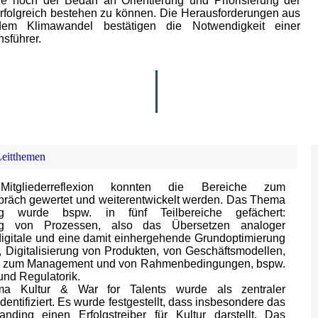
e hoch der Bedarf an Orientierung und Priorisierung der
erfolgreich bestehen zu können. Die Herausforderungen aus
 dem Klimawandel bestätigen die Notwendigkeit einer
sführer.
Leitthemen
itgliederreflexion konnten die Bereiche zum
räch gewertet und weiterentwickelt werden. Das Thema
rung wurde bspw. in fünf Teilbereiche gefächert:
rung von Prozessen, also das Übersetzen analoger
digitale und eine damit einhergehende Grundoptimierung
 Digitalisierung von Produkten, von Geschäftsmodellen,
n zum Management und von Rahmenbedingungen, bspw.
und Regulatorik.
ma Kultur & War for Talents wurde als zentraler
identifiziert. Es wurde festgestellt, dass insbesondere das
nding einen Erfolgstreiber für Kultur darstellt. Das