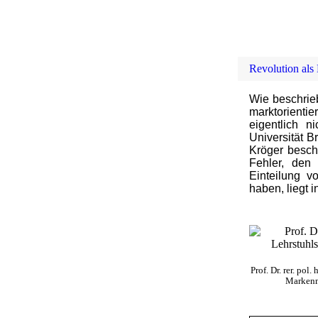
Revolution al
Wie beschrie
marktorient
eigentlich n
Universität B
Kröger besch
Fehler, den
Einteilung 
haben, liegt 
Prof. Dr. rer. po
Markenm