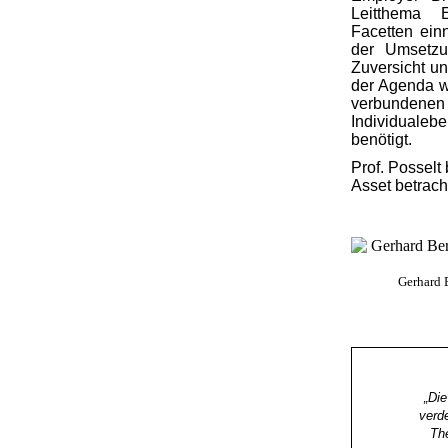
Leitthema 
Facetten ein
der Umsetzun
Zuversicht un
der Agenda wu
verbundenen
Individualebe
benötigt.
Prof. Posselt
Asset betrac
Gerhard B
„Di
verd
The