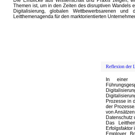
Die Einblicke aus Wissenschaft und Praxis zeigen, wi
Themen ist, um in den Zeiten des disruptiven Wandels 
Digitalisierung, globalen Wettbewerbsarenen und
Leitthemenagenda für den marktorientierten Unternehmen
Reflexion der 
In einer M
Führungsgesp
Digitalisie
Digitalisie
Prozesse in 
der Prozesse,
von Ansätze
Datenschutz 
Das Leitthe
Erfolgsfaktor 
Employer Bra