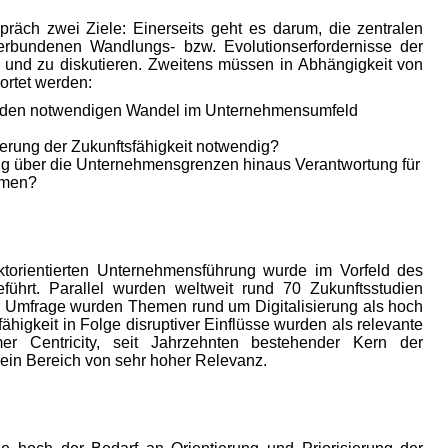
räch zwei Ziele: Einerseits geht es darum, die zentralen
rbundenen Wandlungs- bzw. Evolutionserfordernisse der
n und zu diskutieren. Zweitens müssen in Abhängigkeit von
ortet werden:
ür den notwendigen Wandel im Unternehmensumfeld
ung der Zukunftsfähigkeit notwendig?
g über die Unternehmensgrenzen hinaus Verantwortung für
hmen?
ktorientierten Unternehmensführung wurde im Vorfeld des
führt. Parallel wurden weltweit rund 70 Zukunftsstudien
r Umfrage wurden Themen rund um Digitalisierung als hoch
higkeit in Folge disruptiver Einflüsse wurden als relevante
 Centricity, seit Jahrzehnten bestehender Kern der
 ein Bereich von sehr hoher Relevanz.